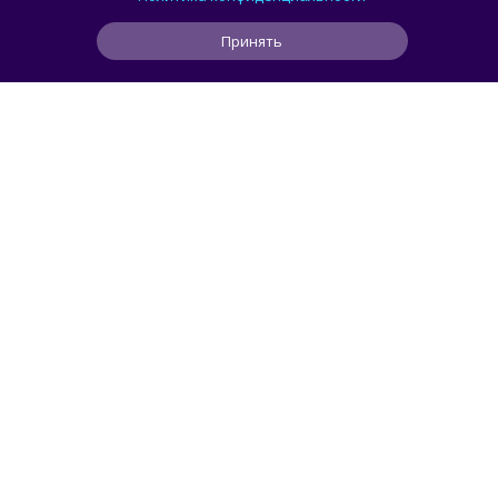
для своего пользователя
Принять
0
0
0
46 мин
ЧИТАТЬ ДАЛЕЕ
smorodin
КОМПЬЮТЕРЫ
Половина корпусов для ПК имеют
значительные расхождения в реальных