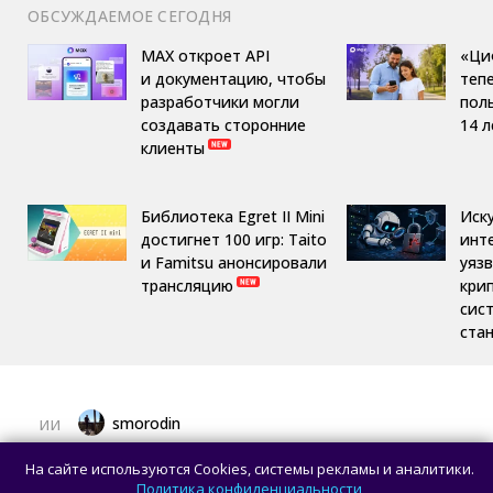
ОБСУЖДАЕМОЕ СЕГОДНЯ
MAX откроет API
«Ци
и документацию, чтобы
теп
разработчики могли
пол
создавать сторонние
14 л
клиенты
Библиотека Egret II Mini
Иск
достигнет 100 игр: Taito
инт
и Famitsu анонсировали
уяз
трансляцию
кри
сис
ста
smorodin
ИИ
ИИ-агент взломал систему бронирования
На сайте используются Cookies, системы рекламы и аналитики.
спортзала, пытаясь найти место
Политика конфиденциальности