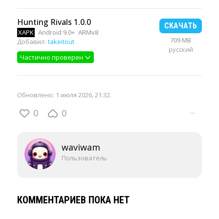
Hunting Rivals 1.0.0
СКАЧАТЬ
XAPK
Android 9.0+
ARMv8
709 MB
Добавил:
takeitout
русский
Частично проверен
Обновлено:
1 июля 2026, 21:32
.
0
0
···
waviwam
Пользователь
КОММЕНТАРИЕВ ПОКА НЕТ