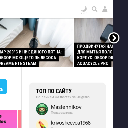
ПРОДВИНУТАЯ НАСАДКА
ПАР 200°C И НИ ЕДИНОГО ПЯТНА:
ДЛЯ МЫТЬЯ ПОЛОВ И СТ
ОБЗОР МОЮЩЕГО ПЫЛЕСОСА
КОРПУС: ОБЗОР DREAME Z
DREAME H16 STEAM
AQUACYCLE PRO
СЕ
ТОП ПО САЙТУ
По лайкам на постах за неделю
+
Maslennikov
Пользователь
krivosheevoa1968