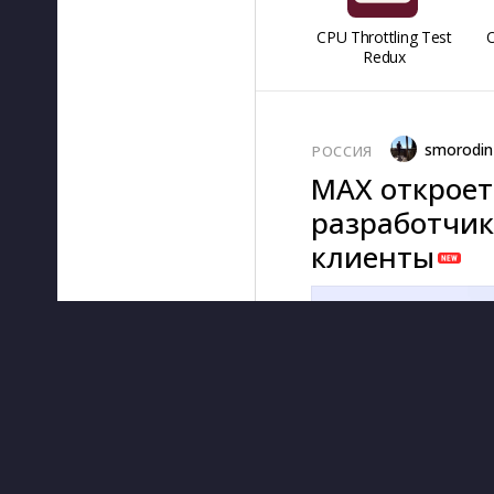
CPU Throttling Test
O
Redux
smorodin
РОССИЯ
MAX откроет
разработчик
клиенты