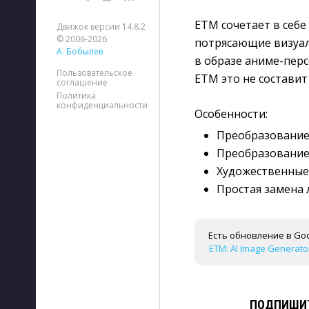
ETM сочетает в себе
Движок версии 14.8.2
© 2006-2026
потрясающие визуал
А. Бобылев
в образе аниме-перс
Пользовательское
ETM это не составит
соглашение
Политика
конфиденциальности
Особенности:
Преобразование
Преобразование
Художественные
Простая замена 
Есть обновление в Goo
ETM: AI Image Generator
ПОДПИШИТ