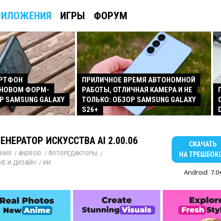
РИЛОЖЕНИЯ
ИГРЫ
ФОРУМ
АРТФОН
ПРИЛИЧНОЕ ВРЕМЯ АВТОНОМНОЙ
 НОВОМ ФОРМ-
РАБОТЫ, ОТЛИЧНАЯ КАМЕРА И НЕ
Р SAMSUNG GALAXY
ТОЛЬКО: ОБЗОР SAMSUNG GALAXY
S26+
ГЕНЕРАТОР ИСКУССТВА AI 2.00.06
СКАЧАТЬ
НИЯ
/ 
ANDROID
/ 
ФОТОРЕДАКТОРЫ
/ 
НА ТРЕШБОК
ИЕ И ДИЗАЙН
/ 
ИИ
Android
7.0