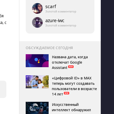
scarf
Золотой комментатор
бя
azure-​iwc
, с
Золотой комментатор
ОБСУЖДАЕМОЕ СЕГОДНЯ
Названа дата, когда
отключат Google
Assistant
«Цифровой ID» в MAX
теперь могут создавать
пользователи в возрасте
14 лет
Искусственный
интеллект обнаружил