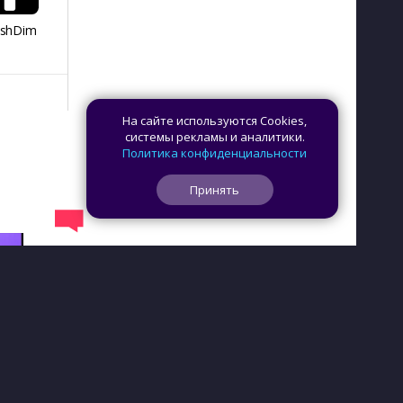
ashDim
Day Counter –
App Lock
Dazzify Fi
Cчетчик дней
На сайте используются Cookies,
системы рекламы и аналитики.
Политика конфиденциальности
Принять