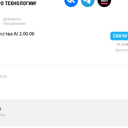
РО ТЕХНОЛОГИИ!
Добавить
обновление
ства AI 2.00.06
СКАЧА
41.9 M
русски
16:55
.
m
ель