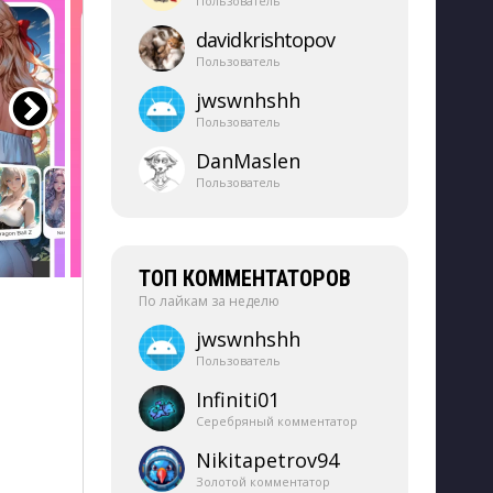
Пользователь
davidkrishtopov
Пользователь
jwswnhshh
Пользователь
DanMaslen
Пользователь
ТОП КОММЕНТАТОРОВ
По лайкам за неделю
jwswnhshh
Пользователь
Infiniti01
Серебряный комментатор
Nikitapetrov94
Золотой комментатор