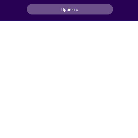
олимпиаде по ИИ
Принять
0
1
0
7 ч
ЧИТАТЬ ДАЛЕЕ
Maslennikov
APPLE
Findphone позволяет найти смартфон или