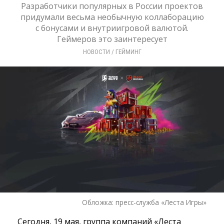
Разработчики популярных в России проектов
придумали весьма необычную коллаборацию
с бонусами и внутриигровой валютой.
Геймеров это заинтересует
НОВОСТИ
/ 
ГЕЙМИНГ
Обложка: пресс-служба «Леста Игры»
Сегодня, 19 мая, группа компаний «Леста