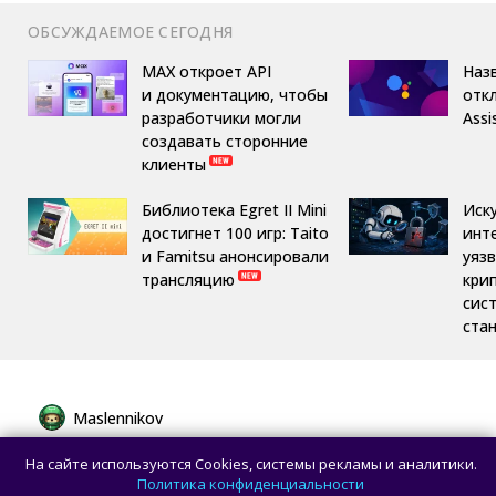
ОБСУЖДАЕМОЕ СЕГОДНЯ
MAX откроет API
Назв
и документацию, чтобы
отк
разработчики могли
Assi
создавать сторонние
клиенты
Библиотека Egret II Mini
Иск
достигнет 100 игр: Taito
инт
и Famitsu анонсировали
уяз
трансляцию
кри
сис
ста
Maslennikov
Сборная России выиграла 7 золотых
На сайте используются Cookies, системы рекламы и аналитики.
медалей из 8 на Международной
Политика конфиденциальности