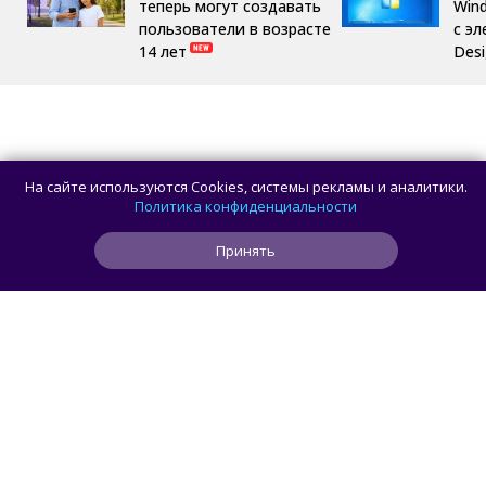
теперь могут создавать
Win
пользователи в возрасте
с эл
14 лет
Des
На сайте используются Cookies, системы рекламы и аналитики.
Политика конфиденциальности
Принять