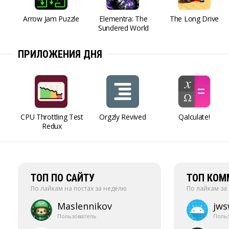
Arrow Jam Puzzle
Elementra: The
The Long Drive
Sundered World
ПРИЛОЖЕНИЯ ДНЯ
CPU Throttling Test
Orgzly Revived
Qalculate!
Redux
ТОП ПО САЙТУ
ТОП КОМ
По лайкам на постах за неделю
По лайкам за
Maslennikov
jw
Пользователь
Поль