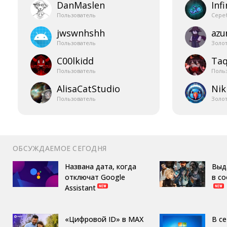
DanMaslen
Infi
Пользователь
Сере
jwswnhshh
azur
Пользователь
Золо
C00lkidd
Taq
Пользователь
Поль
AlisaCatStudio
Nik
Пользователь
Золо
ОБСУЖДАЕМОЕ СЕГОДНЯ
Названа дата, когда
Выд
отключат Google
в с
Assistant
«Цифровой ID» в MAX
В с