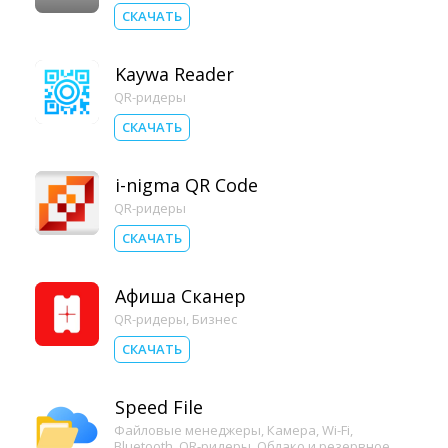
СКАЧАТЬ
Kaywa Reader
QR-ридеры
СКАЧАТЬ
i-nigma QR Code
QR-ридеры
СКАЧАТЬ
Афиша Сканер
QR-ридеры
,
Бизнес
СКАЧАТЬ
Speed File
Файловые менеджеры
,
Камера
,
Wi-Fi
,
Bluetooth
,
QR-ридеры
,
Облако и резервное