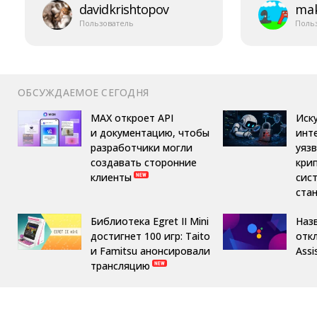
davidkrishtopov
mak
Пользователь
Поль
ОБСУЖДАЕМОЕ СЕГОДНЯ
MAX откроет API
Иск
и документацию, чтобы
инт
разработчики могли
уяз
создавать сторонние
кри
клиенты
сис
ста
Библиотека Egret II Mini
Назв
достигнет 100 игр: Taito
отк
и Famitsu анонсировали
Assi
трансляцию