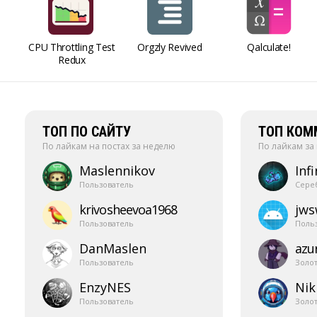
CPU Throttling Test
Orgzly Revived
Qalculate!
Redux
ТОП ПО САЙТУ
ТОП КОМ
По лайкам на постах за неделю
По лайкам за
Maslennikov
Infi
Пользователь
Сере
krivosheevoa1968
jw
Пользователь
Поль
DanMaslen
azur
Пользователь
Золо
EnzyNES
Nik
Пользователь
Золо