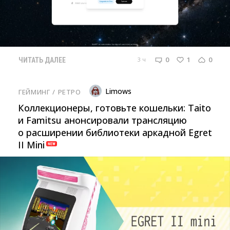
0
1
0
3 ч
ЧИТАТЬ ДАЛЕЕ
Limows
ГЕЙМИНГ
/ 
РЕТРО
Коллекционеры, готовьте кошельки: Taito
и Famitsu анонсировали трансляцию
о расширении библиотеки аркадной Egret
II Mini