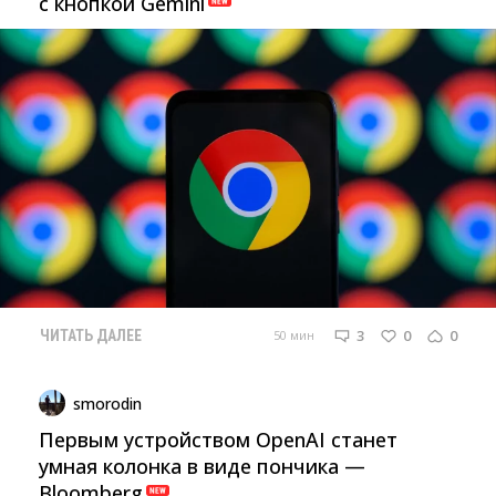
с кнопкой Gemini
3
0
0
50 мин
ЧИТАТЬ ДАЛЕЕ
smorodin
Первым устройством OpenAI станет
умная колонка в виде пончика —
Bloomberg