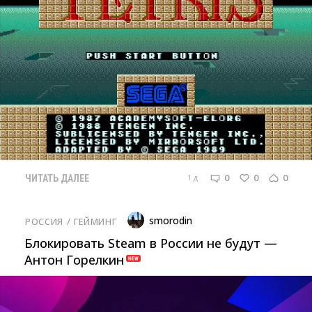
0
0
0
1 д
ЧИТАТЬ ДАЛЕЕ
smorodin
РОССИЯ
/ 
ГЕЙМИНГ
Блокировать Steam в России не будут —
Антон Горелкин