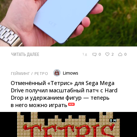
0
2
0
1 д
ЧИТАТЬ ДАЛЕЕ
Limows
ГЕЙМИНГ
/ 
РЕТРО
Отменённый «Тетрис» для Sega Mega
Drive получил масштабный патч с Hard
Drop и удержанием фигур — теперь
в него можно играть